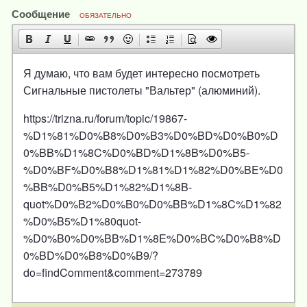
Сообщение
ОБЯЗАТЕЛЬНО
Я думаю, что вам будет интересно посмотреть
Сигнальные пистолеты "Вальтер" (алюминий).
https://trizna.ru/forum/topic/19867-
%D1%81%D0%B8%D0%B3%D0%BD%D0%B0%D
0%BB%D1%8C%D0%BD%D1%8B%D0%B5-
%D0%BF%D0%B8%D1%81%D1%82%D0%BE%D0
%BB%D0%B5%D1%82%D1%8B-
quot%D0%B2%D0%B0%D0%BB%D1%8C%D1%82
%D0%B5%D1%80quot-
%D0%B0%D0%BB%D1%8E%D0%BC%D0%B8%D
0%BD%D0%B8%D0%B9/?
do=findComment&comment=273789