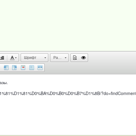
Шрифт
Размер
азы.
0%B0%D1%81%D1%81%D0%BA%D0%B0%D0%B7%D1%8B/?do=findCommen