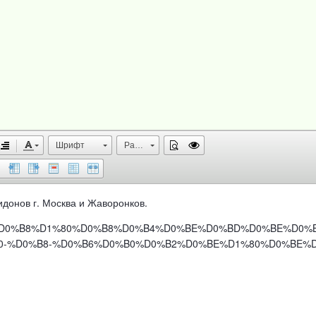
Шрифт
Размер
идонов г. Москва и Жаворонков.
1%D0%BF%D0%B8%D1%80%D0%B8%D0%B4%D0%BE%D0%BD%D0%BE%D0%
-%D0%B8-%D0%B6%D0%B0%D0%B2%D0%BE%D1%80%D0%BE%D