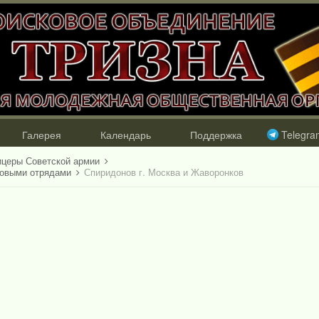
Галерея
Календарь
Поддержка
Telegra
ицеры Советской армии
ковыми отрядами
Спиридонов г. Москва и Жаворонков