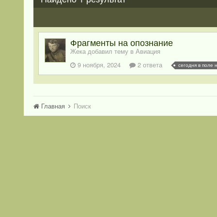
Фрагменты на опознание
Жека добавил тему в
Авиация
9 ноября, 2024
2 ответа
Главная
Поиск