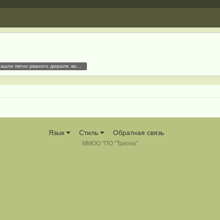
сегодня в поле нашли пятно рваного дюраля. возможно что-то послевоннное. из информативного пара обломков на фото.
Язык
Стиль
Обратная связь
ММОО "ПО "Тризна"