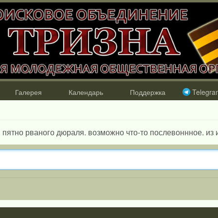
Галерея
Календарь
Поддержка
Telegra
и пятно рваного дюраля. возможно что-то послевоннное. из