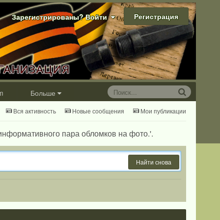
Регистрация
Зарегистрированы? Войти
m
Больше
Вся активность
Новые сообщения
Мои публикации
 информативного пара обломков на фото.'.
Найти снова