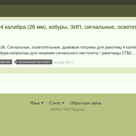
4 калибра (26 мм), кобуры, ЗИП, сигнальные, освет
-26. Сигнальные, осветительные, дымовые патроны для ракетниц 4 калибр
обура-патронташ для ношения сигнального пистолета / ракетницы СПШ-...
(и ещё 24)
едства
сигнальный пистолет
Язык
Стиль
Обратная связь
ММОО "ПО "Тризна"