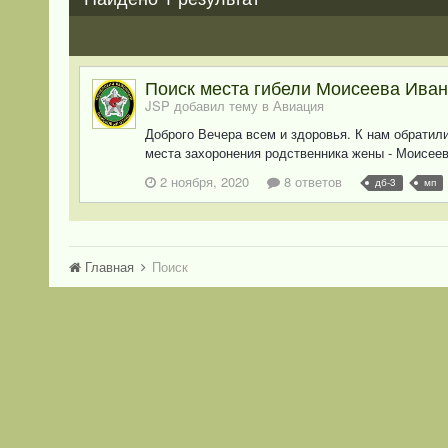
Поиск места гибели Моисеева Ива
JSP добавил тему в
Авиация
Доброго Вечера всем и здоровья. К нам обратил
места захоронения родственника жены - Моисеев
2 ноября, 2020
8 ответов
дб-3
мп
Главная
Поиск