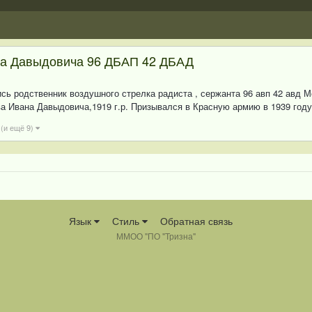
на Давыдовича 96 ДБАП 42 ДБАД
ись родственник воздушного стрелка радиста , сержанта 96 авп 42 авд 
а Ивана Давыдовича,1919 г.р. Призывался в Красную армию в 1939 году 
(и ещё 9)
Язык
Стиль
Обратная связь
ММОО "ПО "Тризна"