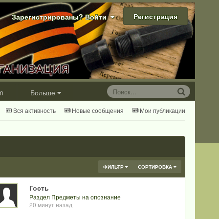
Регистрация
Зарегистрированы? Войти
m
Больше
Вся активность
Новые сообщения
Мои публикации
ФИЛЬТР
СОРТИРОВКА
Гость
Раздел Предметы на опознание
20 минут назад