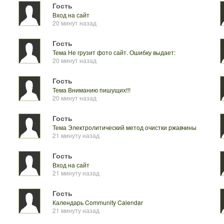
Гость
Вход на сайт
20 минут назад
Гость
Тема Не грузит фото сайт. Ошибку выдает:
20 минут назад
Гость
Тема Вниманию пишущих!!!
20 минут назад
Гость
Ы
Тема Электролитический метод очистки ржавчины
21 минуту назад
Гость
Вход на сайт
21 минуту назад
Гость
Календарь Community Calendar
21 минуту назад