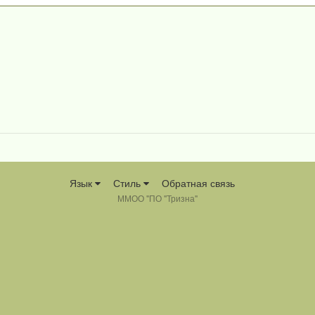
Язык
Стиль
Обратная связь
ММОО "ПО "Тризна"