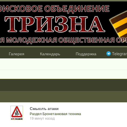
Галерея
Календарь
Поддержка
Telegra
Смыслъ атаки
Раздел Бронетанковая техника
19 минут назад