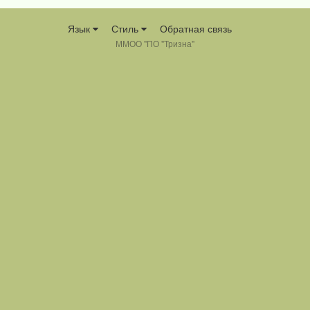
Язык
Стиль
Обратная связь
ММОО "ПО "Тризна"