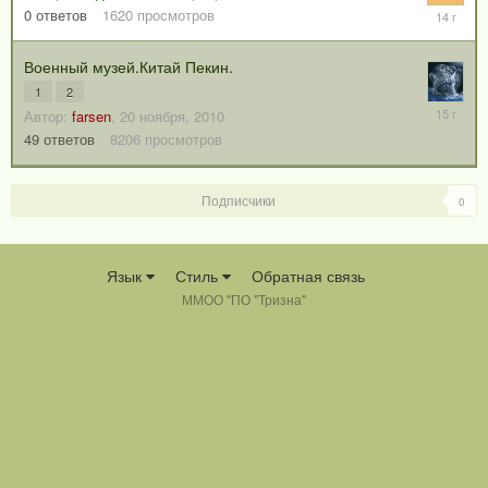
27
0
ответов
1620
просмотров
февраля
2012
Военный музей.Китай Пекин.
1
2
29
Автор:
farsen
,
20 ноября, 2010
ноября,
49
ответов
8206
просмотров
2010
Подписчики
0
Язык
Стиль
Обратная связь
ММОО "ПО "Тризна"