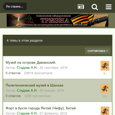
По странам и регионам
4 темы в этом разделе
СОРТИРОВКА
Музей на острове Даманский.
Автор:
Стадник А.Н.
,
25 сентября, 2016
25
0
ответов
23818
просмотров
сентября
2016
Политехнический музей в Шанхае
Автор:
Стадник А.Н.
,
20 января, 2016
20
0
ответов
1206
просмотров
января,
2016
Форт в бухте города Янтай (Чифу), Китай.
Автор:
Стадник А.Н.
,
27 февраля, 2012