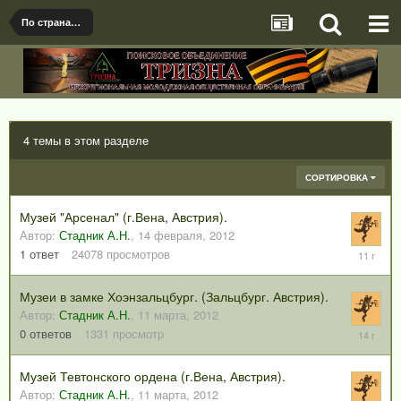
По странам и регионам
4 темы в этом разделе
СОРТИРОВКА
Музей "Арсенал" (г.Вена, Австрия).
Автор:
Стадник А.Н.
,
14 февраля, 2012
20
1
ответ
24078
просмотров
сентября
2014
Музеи в замке Хоэнзальцбург. (Зальцбург. Австрия).
Автор:
Стадник А.Н.
,
11 марта, 2012
11
0
ответов
1331
просмотр
марта,
2012
Музей Тевтонского ордена (г.Вена, Австрия).
Автор:
Стадник А.Н.
,
11 марта, 2012