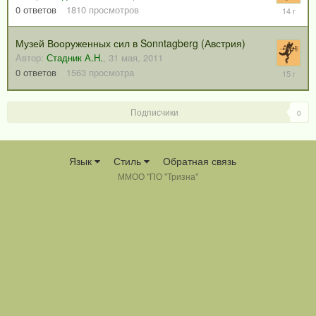
11
0
ответов
1810
просмотров
марта,
2012
Музей Вооруженных сил в Sonntagberg (Австрия)
Автор:
Стадник А.Н.
,
31 мая, 2011
31
0
ответов
1563
просмотра
мая,
2011
Подписчики
0
Язык
Стиль
Обратная связь
ММОО "ПО "Тризна"