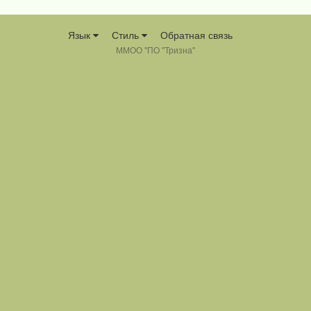
Язык
Стиль
Обратная связь
ММОО "ПО "Тризна"