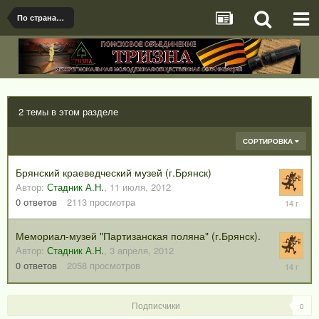
По странам и регионам
2 темы в этом разделе
СОРТИРОВКА
Брянский краеведческий музей (г.Брянск)
Автор:
Стадник А.Н.
,
11 июля, 2012
11
0
ответов
2113
просмотра
июля,
2012
Мемориал-музей "Партизанская поляна" (г.Брянск).
Автор:
Стадник А.Н.
,
3 апреля, 2012
3
0
ответов
2058
просмотров
апреля,
2012
Подписчики
0