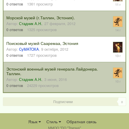
1
0
ответов
1361
просмотр
сентября
2014
Морской музей (г.Таллин, Эстония).
Автор:
Стадник А.Н.
,
27 февраля, 2012
27
0
ответов
1325
просмотров
февраля
2012
Поисковый музей Сааремаа, Эстония
Автор:
CyMATOXA
,
9 октября, 2012
9
0
ответов
1727
просмотров
октября,
2012
Эстонский военный музей генерала Лайдонера.
Таллин.
Автор:
Стадник А.Н.
,
3 июня, 2016
3
июня,
0
ответов
24229
просмотров
2016
Подписчики
0
Язык
Стиль
Обратная связь
ММОО "ПО "Тризна"