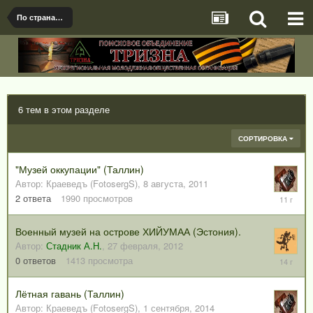
По странам и регионам
6 тем в этом разделе
СОРТИРОВКА
"Музей оккупации" (Таллин)
Автор:
Краеведъ (FotosergS)
,
8 августа, 2011
20
2
ответа
1990
просмотров
марта,
2015
Военный музей на острове ХИЙУМАА (Эстония).
Автор:
Стадник А.Н.
,
27 февраля, 2012
27
0
ответов
1413
просмотра
февраля
2012
Лётная гавань (Таллин)
Автор:
Краеведъ (FotosergS)
,
1 сентября, 2014