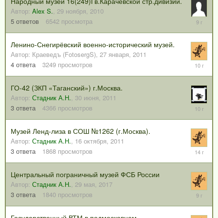
Народный музей 16(249)Гв.Карачевской стр.дивизии.
Автор:
Alex S.
,
29 ноября, 2010
28
5
ответов
6542
просмотра
августа,
2016
Ленино-Снегирёвский военно-исторический музей.
Автор:
Краеведъ (FotosergS)
,
27 января, 2011
11
4
ответа
3249
просмотров
июня,
2016
ГО-42 (ЗКП «Таганский») г.Москва.
Автор:
Стадник А.Н.
,
30 июня, 2011
4
3
ответа
4366
просмотров
марта,
2016
Музей Ленд-лиза в СОШ №1262 (г.Москва).
Автор:
Стадник А.Н.
,
16 октября, 2011
13
3
ответа
1868
просмотров
июня,
2012
Центральный пограничный музей ФСБ России
Автор:
Стадник А.Н.
,
29 мая, 2017
31
3
ответа
1840
просмотров
мая,
2017
Государственный ВТМ в подмосковном