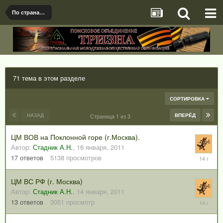
По странам и регионам
71 тема в этом разделе
СОРТИРОВКА
НАЗАД
ВПЕРЁД
Страница 1 из 3
ЦМ ВОВ на Поклонной горе (г.Москва).
Автор:
Стадник А.Н.
,
16 января, 2011
8
17
ответов
5138
просмотров
марта,
2012
ЦМ ВС РФ (г. Москва)
Автор:
Стадник А.Н.
,
14 января, 2011
26
13
ответов
3051
просмотр
марта,
2012