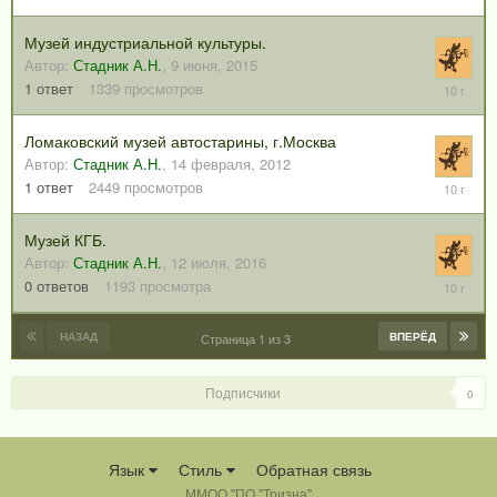
2012
Музей индустриальной культуры.
Автор:
Стадник А.Н.
,
9 июня, 2015
23
1
ответ
1339
просмотров
января,
2016
Ломаковский музей автостарины, г.Москва
Автор:
Стадник А.Н.
,
14 февраля, 2012
11
1
ответ
2449
просмотров
июня,
2016
Музей КГБ.
Автор:
Стадник А.Н.
,
12 июля, 2016
12
0
ответов
1193
просмотра
июля,
2016
НАЗАД
ВПЕРЁД
Страница 1 из 3
Подписчики
0
Язык
Стиль
Обратная связь
ММОО "ПО "Тризна"