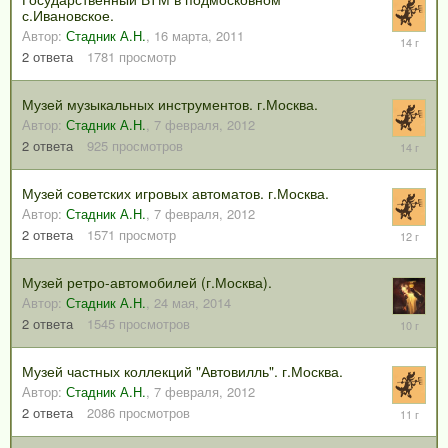
с.Ивановское.
Автор:
Стадник А.Н.
,
16 марта, 2011
15
июня,
2
ответа
1781
просмотр
2012
Музей музыкальных инструментов. г.Москва.
Автор:
Стадник А.Н.
,
7 февраля, 2012
8
2
ответа
925
просмотров
февраля
2012
Музей советских игровых автоматов. г.Москва.
Автор:
Стадник А.Н.
,
7 февраля, 2012
24
2
ответа
1571
просмотр
мая,
2014
Музей ретро-автомобилей (г.Москва).
Автор:
Стадник А.Н.
,
24 мая, 2014
11
2
ответа
1545
просмотров
июня,
2016
Музей частных коллекций "Автовилль". г.Москва.
Автор:
Стадник А.Н.
,
7 февраля, 2012
6
2
ответа
2086
просмотров
сентября
2014