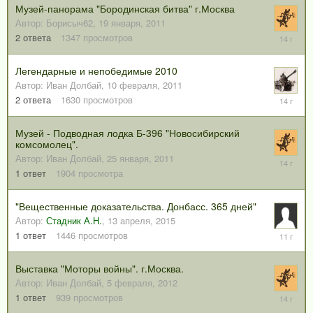
Музей-панорама "Бородинская битва" г.Москва
Автор:
Борисыч62
,
19 января, 2011
8
2
ответа
1347
просмотров
февраля
2012
Легендарные и непобедимые 2010
Автор:
Иван Долбай
,
10 февраля, 2011
5
2
ответа
1630
просмотров
февраля
2012
Музей - Подводная лодка Б-396 "Новосибирский
комсомолец".
Автор:
Иван Долбай
,
25 января, 2011
10
марта,
1
ответ
1904
просмотра
2012
"Вещественные доказательства. Донбасс. 365 дней"
Автор:
Стадник А.Н.
,
13 апреля, 2015
15
1
ответ
1446
просмотров
апреля,
2015
Выставка "Моторы войны". г.Москва.
Автор:
Иван Долбай
,
5 февраля, 2012
11
1
ответ
939
просмотров
февраля