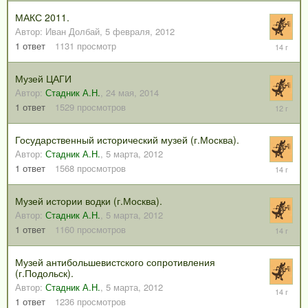
2012
МАКС 2011.
Автор:
Иван Долбай
,
5 февраля, 2012
16
1
ответ
1131
просмотр
февраля
2012
Музей ЦАГИ
Автор:
Стадник А.Н.
,
24 мая, 2014
24
1
ответ
1529
просмотров
мая,
2014
Государственный исторический музей (г.Москва).
Автор:
Стадник А.Н.
,
5 марта, 2012
5
1
ответ
1568
просмотров
марта,
2012
Музей истории водки (г.Москва).
Автор:
Стадник А.Н.
,
5 марта, 2012
7
1
ответ
1160
просмотров
марта,
2012
Музей антибольшевистского сопротивления
(г.Подольск).
Автор:
Стадник А.Н.
,
5 марта, 2012
9
марта,
1
ответ
1236
просмотров