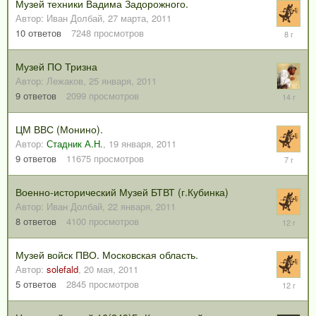
Музей техники Вадима Задорожного.
Автор:
Иван Долбай
,
27 марта, 2011
29
10
ответов
7248
просмотров
июля,
2018
Музей ПО Тризна
Автор:
Лежаков
,
25 января, 2011
12
9
ответов
2099
просмотров
февраля
2012
ЦМ ВВС (Монино).
Автор:
Стадник А.Н.
,
19 января, 2011
15
9
ответов
11675
просмотров
апреля,
2019
Военно-исторический Музей БТВТ (г.Кубинка)
Автор:
Иван Долбай
,
22 января, 2011
9
8
ответов
4100
просмотров
апреля,
2014
Музей войск ПВО. Московская область.
Автор:
solefald
,
20 мая, 2011
11
5
ответов
2845
просмотров
июля,
2014