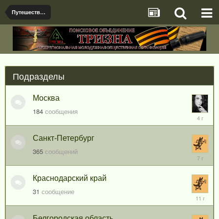
Путешествия и экскурсии. Интересные места
Подразделы
Москва
184
сообщения
9
февраля
2022
Санкт-Петербург
365
сообщений
27
января,
2019
Краснодарский край
31
сообщение
17
марта,
2015
Белгородская область