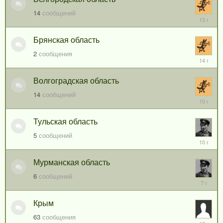
14
сообщений
6
апреля,
2013
Брянская область
2
сообщения
11
июля,
2012
Волгоградская область
14
сообщений
13
августа,
2015
Тульская область
5
сообщений
4
апреля,
2016
Мурманская область
6
сообщений
25
августа,
2018
Крым
63
сообщения
4