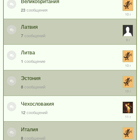
Великобритания
23
сообщения
27
июня,
2016
Латвия
7
сообщений
11
февраля
2017
Литва
1
сообщение
27
июня,
2016
Эстония
8
сообщений
3
июня,
2016
Чехословакия
12
сообщений
30
марта,
2015
Италия
8
сообщений