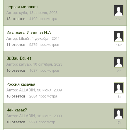
первая мировая
Автор:
куба
,
13 апреля, 2008
21
13
ответов
4102
просмотра
февраля
2011
Из архива Иванова Н.А
Автор:
kilsuS
,
1 декабря, 2011
7
11
ответов
5275
просмотров
декабря,
2011
Br.Bau-Btl. 41
Автор:
катуар
,
10 октября, 2023
11
10
ответов
1637
просмотров
октября,
2023
Россия казачья
Автор:
ALLADIN
,
30 июня, 2009
9
10
ответов
2684
просмотра
октября,
2009
Чей казак?
Автор:
ALLADIN
,
18 июня, 2009
23
10
ответов
2271
просмотр
июня,