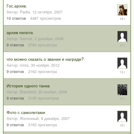
2009
Гос.архив.
Автор:
Padre
,
12 октября, 2007
7
10
ответов
4487
просмотров
декабря,
2007
архив пилота
Автор:
Sarmat
,
2 декабря, 2008
16
9
ответов
2784
просмотра
января,
2009
что можно сказать о звании и награде?
Автор:
mirra
,
30 ноября, 2012
11
9
ответов
2162
просмотра
декабря,
2012
История одного танка
Автор:
Blackbird
,
20 ноября, 2008
2
9
ответов
3195
просмотров
февраля
2009
Фото с самолетами
Автор:
Железный
,
9 декабря, 2007
9
9
ответов
3163
просмотра
февраля
2008