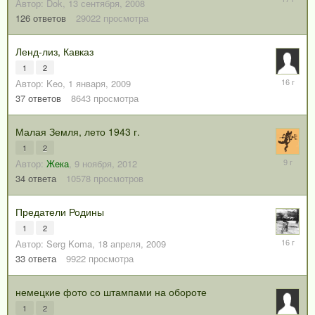
Автор:
Dok
,
13 сентября, 2008
декабря,
126
ответов
29022
просмотра
2008
Ленд-лиз, Кавказ
1
2
18
Автор:
Keo
,
1 января, 2009
декабря,
37
ответов
8643
просмотра
2009
Малая Земля, лето 1943 г.
1
2
8
Автор:
Жека
,
9 ноября, 2012
мая,
34
ответа
10578
просмотров
2017
Предатели Родины
1
2
7
Автор:
Serg Koma
,
18 апреля, 2009
октября,
33
ответа
9922
просмотра
2009
немецкие фото со штампами на обороте
1
2