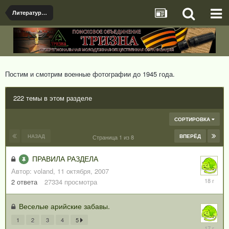
Литература и Кино-Фото документы
Постим и смотрим военные фотографии до 1945 года.
222 темы в этом разделе
СОРТИРОВКА
НАЗАД
ВПЕРЁД
Страница 1 из 8
ПРАВИЛА РАЗДЕЛА
Автор:
voland
,
11 октября, 2007
29
2
ответа
27334
просмотра
октября,
2007
Веселые арийские забавы.
1
2
3
4
5
18