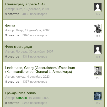
Сталинград, апрель 1947
Автор:
Burn
,
16 декабря, 2009
24
9
ответов
4066
просмотров
декабря,
2011
фотки
Автор:
Лавр
,
12 декабря, 2007
31
9
ответов
3690
просмотров
января,
2008
Фото моего деда
Автор:
Логоваз
,
30 октября, 2007
6
9
ответов
4318
просмотров
марта,
2008
Lindemann, Georg (Generaloberst)Fotoalbum
(Kommandierender General L. Armeekorps)
Автор:
катуар
,
4 октября, 2023
4
октября,
8
ответов
1337
просмотров
2023
Гражданская война.
Автор:
bar5428
,
10 июля, 2009
4
8
ответов
2265
просмотров
октября,