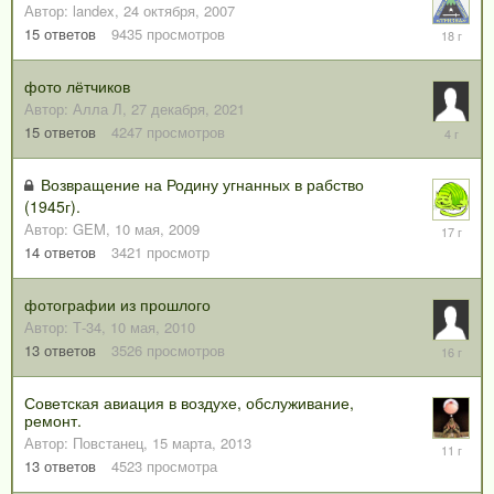
Автор:
landex
,
24 октября, 2007
13
15
ответов
9435
просмотров
декабря,
2007
фото лётчиков
Автор:
Алла Л
,
27 декабря, 2021
3
15
ответов
4247
просмотров
августа,
2022
Возвращение на Родину угнанных в рабство
(1945г).
Автор:
GEM
,
10 мая, 2009
15
мая,
14
ответов
3421
просмотр
2009
фотографии из прошлого
Автор:
Т-34
,
10 мая, 2010
2
13
ответов
3526
просмотров
июля,
2010
Советская авиация в воздухе, обслуживание,
ремонт.
Автор:
Повстанец
,
15 марта, 2013
6
апреля,
13
ответов
4523
просмотра
2015