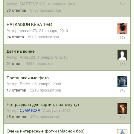
4
Автор:
MARTOVSKIY
,
18 апреля, 2010
мая,
30
ответов
6750
просмотров
2010
RATKAISUN KESA 1944
Автор:
ernesto73
,
24 января, 2010
5
24
ответа
5905
просмотров
февраля
2010
Дети на войне
Автор:
Алекс23
,
1 февраля, 2010
30
21
ответ
4861
просмотр
сентября
2010
Постановочные фото.
Автор:
Padre
,
25 ноября, 2008
1
17
ответов
3216
просмотров
декабря,
2008
Нет раздела для картин, поэтому тут
Автор:
CyMATOXA
,
7 августа, 2012
5
15
ответов
4794
просмотра
марта,
2013
Очень интересные фотки (Мясной бор)