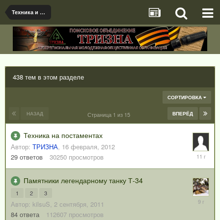
Техника и Вооружение ВОВ.
438 тем в этом разделе
СОРТИРОВКА
НАЗАД
ВПЕРЁД
Страница 1 из 15
Техника на постаментах
Автор:
ТРИЗНА
,
16 февраля, 2012
6
29
ответов
30250
просмотров
августа,
2015
Памятники легендарному танку Т-34
1
2
3
4
Автор:
kilsuS
,
2 сентября, 2011
июля,
84
ответа
112607
просмотров
2017