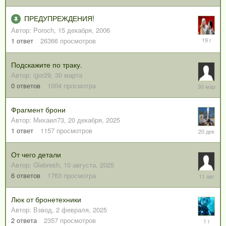
ПРЕДУПРЕЖДЕНИЯ!
Автор:
Poroch
,
15 декабря, 2006
2
1
ответ
26366
просмотров
мая,
2007
Подскажите по траку.
Автор:
igor29
,
30 марта
30
0
ответов
1004
просмотра
марта
Фрагмент брони
Автор:
Михаил73
,
20 декабря, 2025
20
1
ответ
1157
просмотров
декабря,
2025
От чего детали
Автор:
Glebresh
,
10 августа, 2025
11
6
ответов
1763
просмотра
августа,
2025
Люк от бронетехники
Автор:
Взвод
,
2 февраля, 2025
9
2
ответа
2357
просмотров