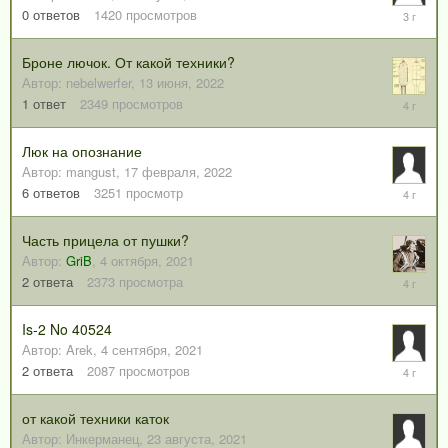
14
0
ответов
1420
просмотров
августа,
2022
Броне лючок. От какой техники?
Автор:
nebelwerfer
,
13 июня, 2022
14
1
ответ
2349
просмотров
июня,
2022
Люк на опознание
Автор:
mangust
,
17 февраля, 2022
18
6
ответов
3251
просмотр
февраля
2022
Часть прицела от пушки?
Автор:
GriB
,
4 октября, 2021
5
2
ответа
2373
просмотра
октября,
2021
Is-2 No 40524
Автор:
Arek
,
4 сентября, 2021
5
2
ответа
2087
просмотров
сентября
2021
от какой техники каток
Автор:
Инкерманец
,
23 августа, 2021