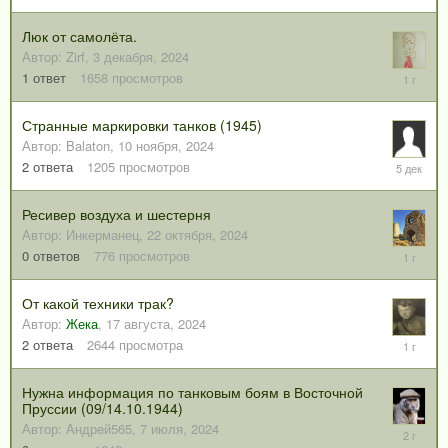
апреля,
2025
Люк от самолёта.
Автор:
Zirf
,
3 декабря, 2024
13
1
ответ
1658
просмотров
марта,
2025
Странные маркировки танков (1945)
Автор:
Balaton
,
10 ноября, 2024
5
2
ответа
1205
просмотров
декабря,
2025
Ресивер воздуха и шестерня
Автор:
Инкерманец
,
22 октября, 2024
22
0
ответов
776
просмотров
октября,
2024
От какой техники трак?
Автор:
Жека
,
17 августа, 2024
30
2
ответа
2644
просмотра
августа,
2024
Нужна информация по танковым боям в Восточной
Пруссии (09/14.10.1944)
Автор:
Aндрeй565
,
7 июля, 2024
7