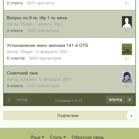
4
2
ответа
3071
просмотр
апреля,
2021
Вопрос по 9 гв. тбр 1 гв. мехк.
Автор:
Flieger
,
1 апреля, 2021
1
3
ответа
1920
просмотров
июня,
2021
Установление имен экипажа 141-й ОТБ
Автор:
Flieger
,
14 февраля, 2021
28
6
ответов
3630
просмотров
ноября,
2022
Советский танк
Автор:
kubanec
,
12 февраля, 2021
17
3
ответа
2107
просмотров
февраля
2021
НАЗАД
ВПЕРЁД
Страница 1 из 15
Подписчики
2
Язык
Стиль
Обратная связь