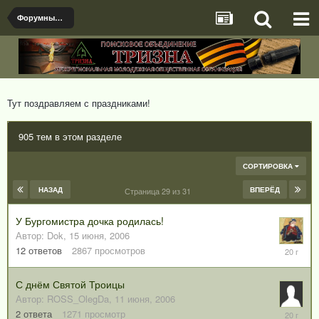
Форумный клуб общения
Тут поздравляем с праздниками!
905 тем в этом разделе
СОРТИРОВКА
НАЗАД
ВПЕРЁД
Страница 29 из 31
У Бургомистра дочка родилась!
Автор:
Dok
,
15 июня, 2006
18
12
ответов
2867
просмотров
июня,
2006
С днём Святой Троицы
Автор:
ROSS_OlegDa
,
11 июня, 2006
12
2
ответа
1271
просмотр