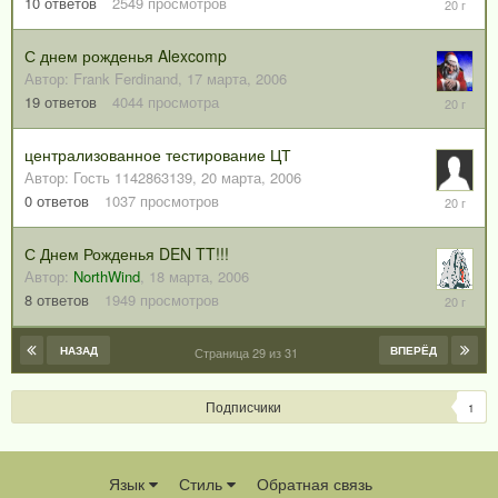
23
10
ответов
2549
просмотров
марта,
2006
С днем рожденья Alexcomp
Автор:
Frank Ferdinand
,
17 марта, 2006
23
19
ответов
4044
просмотра
марта,
2006
централизованное тестирование ЦТ
Автор:
Гость 1142863139
,
20 марта, 2006
20
0
ответов
1037
просмотров
марта,
2006
С Днем Рожденья DEN TT!!!
Автор:
NorthWind
,
18 марта, 2006
20
8
ответов
1949
просмотров
марта,
2006
НАЗАД
ВПЕРЁД
Страница 29 из 31
Подписчики
1
Язык
Стиль
Обратная связь