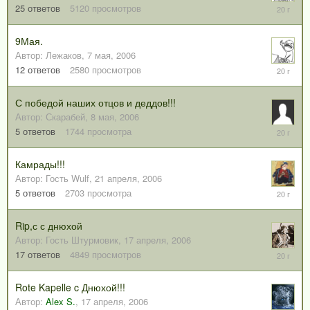
26
25
ответов
5120
просмотров
мая,
2006
9Мая.
Автор:
Лежаков
,
7 мая, 2006
10
12
ответов
2580
просмотров
мая,
2006
С победой наших отцов и деддов!!!
Автор:
Скарабей
,
8 мая, 2006
9
5
ответов
1744
просмотра
мая,
2006
Камрады!!!
Автор:
Гость Wulf
,
21 апреля, 2006
23
5
ответов
2703
просмотра
апреля,
2006
Rip,с с днюхой
Автор:
Гость Штурмовик
,
17 апреля, 2006
23
17
ответов
4849
просмотров
апреля,
2006
Rote Kapelle c Днюхой!!!
Автор:
Alex S.
,
17 апреля, 2006