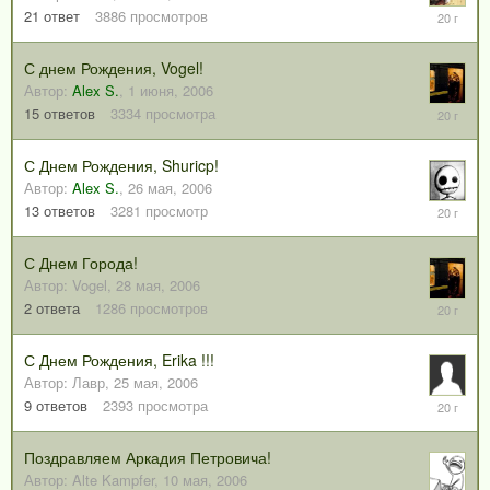
3
21
ответ
3886
просмотров
июня,
2006
С днем Рождения, Vogel!
Автор:
Alex S.
,
1 июня, 2006
3
15
ответов
3334
просмотра
июня,
2006
С Днем Рождения, Shuricp!
Автор:
Alex S.
,
26 мая, 2006
1
13
ответов
3281
просмотр
июня,
2006
С Днем Города!
Автор:
Vogel
,
28 мая, 2006
28
2
ответа
1286
просмотров
мая,
2006
С Днем Рождения, Erika !!!
Автор:
Лавр
,
25 мая, 2006
27
9
ответов
2393
просмотра
мая,
2006
Поздравляем Аркадия Петровича!
Автор:
Alte Kampfer
,
10 мая, 2006