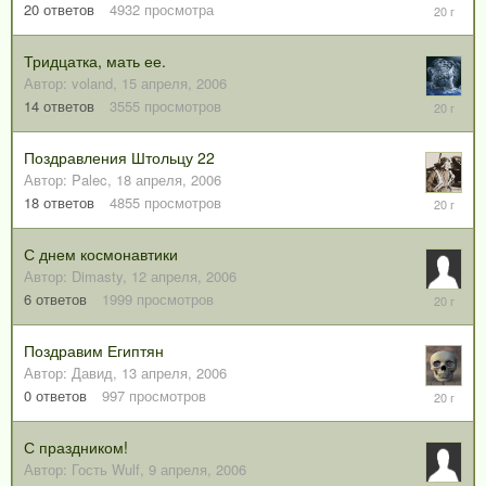
21
20
ответов
4932
просмотра
апреля,
2006
Тридцатка, мать ее.
Автор:
voland
,
15 апреля, 2006
21
14
ответов
3555
просмотров
апреля,
2006
Поздравления Штольцу 22
Автор:
Palec
,
18 апреля, 2006
20
18
ответов
4855
просмотров
апреля,
2006
С днем космонавтики
Автор:
Dimasty
,
12 апреля, 2006
13
6
ответов
1999
просмотров
апреля,
2006
Поздравим Египтян
Автор:
Давид
,
13 апреля, 2006
13
0
ответов
997
просмотров
апреля,
2006
С праздником!
Автор:
Гость Wulf
,
9 апреля, 2006