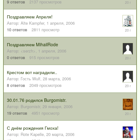
9
9
ответов
2137
просмотров
апреля,
2006
Поздравляем Апреля!
Автор:
Alte Kampfer
,
1 апреля, 2006
3
10
ответов
2811
просмотр
апреля,
2006
Поздравляем MihailRode
Автор:
<serzh>
,
1 апреля, 2006
1
0
ответов
915
просмотров
апреля,
2006
Крестом вот наградили..
Автор:
Гость Wulf
,
28 марта, 2006
31
8
ответов
2049
просмотров
марта,
2006
30.01.76 родился Burgomistr.
Автор:
Burgomistr
,
29 января, 2006
27
19
ответов
4951
просмотр
марта,
2006
С днём рождения Гмоха!
Автор:
Rote Kapelle
,
20 марта, 2006