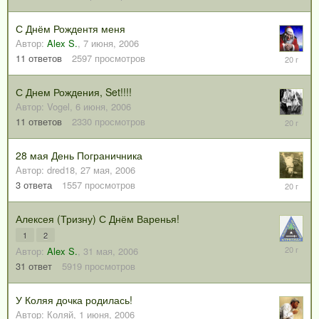
июня,
2006
С Днём Рождентя меня
Автор:
Alex S.
,
7 июня, 2006
11
11
ответов
2597
просмотров
июня,
2006
С Днем Рождения, Set!!!!
Автор:
Vogel
,
6 июня, 2006
8
11
ответов
2330
просмотров
июня,
2006
28 мая День Пограничника
Автор:
dred18
,
27 мая, 2006
7
3
ответа
1557
просмотров
июня,
2006
Алексея (Тризну) С Днём Варенья!
1
2
4
Автор:
Alex S.
,
31 мая, 2006
июня,
31
ответ
5919
просмотров
2006
У Коляя дочка родилась!
Автор:
Коляй
,
1 июня, 2006