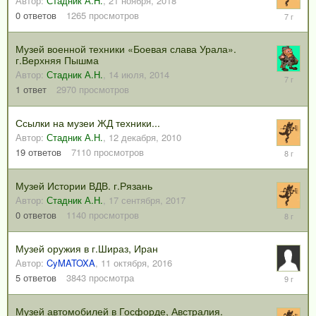
Автор:
Стадник А.Н.
,
21 ноября, 2018
21
0
ответов
1265
просмотров
ноября,
2018
Музей военной техники «Боевая слава Урала».
г.Верхняя Пышма
Автор:
Стадник А.Н.
,
14 июля, 2014
23
октября,
1
ответ
2970
просмотров
2018
Ссылки на музеи ЖД техники...
Автор:
Стадник А.Н.
,
12 декабря, 2010
25
19
ответов
7110
просмотров
декабря,
2017
Музей Истории ВДВ. г.Рязань
Автор:
Стадник А.Н.
,
17 сентября, 2017
17
0
ответов
1140
просмотров
сентября
2017
Музей оружия в г.Шираз, Иран
Автор:
CyMATOXA
,
11 октября, 2016
15
5
ответов
3843
просмотра
января,
2017
Музей автомобилей в Госфорде, Австралия.