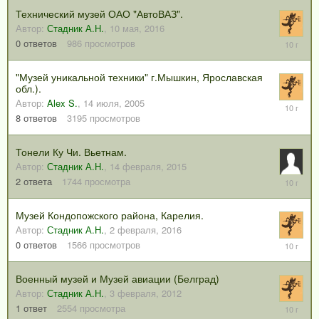
Технический музей ОАО "АвтоВАЗ".
Автор:
Стадник А.Н.
,
10 мая, 2016
10
0
ответов
986
просмотров
мая,
2016
"Музей уникальной техники" г.Мышкин, Ярославская
обл.).
Автор:
Alex S.
,
14 июля, 2005
22
апреля,
8
ответов
3195
просмотров
2016
Тонели Ку Чи. Вьетнам.
Автор:
Стадник А.Н.
,
14 февраля, 2015
5
2
ответа
1744
просмотра
марта,
2016
Музей Кондопожского района, Карелия.
Автор:
Стадник А.Н.
,
2 февраля, 2016
2
0
ответов
1566
просмотров
февраля
2016
Военный музей и Музей авиации (Белград)
Автор:
Стадник А.Н.
,
3 февраля, 2012
21
1
ответ
2554
просмотра
января,