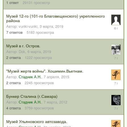
мая,
1
ответ
29131
просмотр
2020
Музей 12-го (101-го Благовещенского) укрепленного
района
Автор:
vunki-vunki
,
3 марта, 2019
18
октября,
7
ответов
5183
просмотра
2019
Музей в г. Остров.
Автор:
Dok
,
6 марта, 2019
6
2
ответа
1222
просмотра
марта,
2019
"Музей жертв войны". Хошимин.Вьетнам.
Автор:
Стадник А.Н.
,
7 апреля, 2015
17
2
ответа
2245
просмотров
января,
2019
Бункер Сталина (г.Самара)
Автор:
Стадник А.Н.
,
7 марта, 2012
12
4
ответа
3759
просмотров
января,
2019
Музей Ульяновского автозавода.