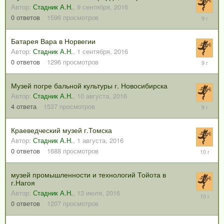
Автор:
Стадник А.Н.
,
9 сентября, 2016
9
0
ответов
1596
просмотров
сентября
2016
Батарея Вара в Норвегии
Автор:
Стадник А.Н.
,
1 сентября, 2016
1
0
ответов
1296
просмотров
сентября
2016
Музей погре бальной культуры г. Новосибирска
Автор:
Стадник А.Н.
,
10 августа, 2016
23
4
ответа
1537
просмотров
августа,
2016
Краеведческий музей г.Томска
Автор:
Стадник А.Н.
,
1 августа, 2016
1
0
ответов
1688
просмотров
августа,
2016
музей промышленности и технологий Тойота в
г.Нагоя
Автор:
Стадник А.Н.
,
13 июля, 2016
13
июля,
0
ответов
1207
просмотров
2016