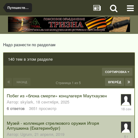
Путешествия и экскурсии. Интересные места
Надо разнести по разделам
140 тем в этом разделе
СОРТИРОВКА
НАЗАД
ВПЕРЁД
Страница 1 из 5
Побег из «блока смерти» концлагеря Маутхаузен
Автор:
skylark
,
18 сентября, 2025
18
6
ответов
3651
просмотр
сентября
2025
Музей - коллекция стрелкового оружия Игоря
Алтушкина (Екатеринбург)
Автор:
Ugrum
,
21 апреля, 2019
19