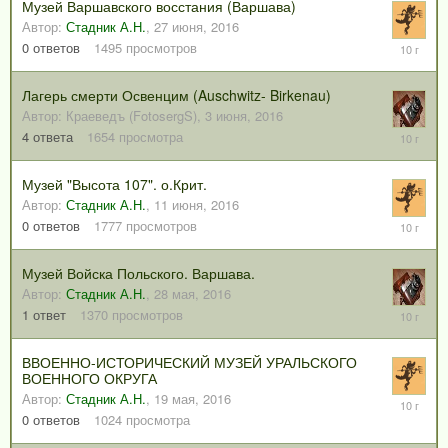
Музей Варшавского восстания (Варшава)
Автор:
Стадник А.Н.
,
27 июня, 2016
27
0
ответов
1495
просмотров
июня,
2016
Лагерь смерти Освенцим (Auschwitz- Birkenau)
Автор:
Краеведъ (FotosergS)
,
3 июня, 2016
13
4
ответа
1654
просмотра
июня,
2016
Музей "Высота 107". о.Крит.
Автор:
Стадник А.Н.
,
11 июня, 2016
11
0
ответов
1777
просмотров
июня,
2016
Музей Войска Польского. Варшава.
Автор:
Стадник А.Н.
,
28 мая, 2016
1
1
ответ
1370
просмотров
июня,
2016
ВВОЕННО-ИСТОРИЧЕСКИЙ МУЗЕЙ УРАЛЬСКОГО
ВОЕННОГО ОКРУГА
Автор:
Стадник А.Н.
,
19 мая, 2016
19
мая,
0
ответов
1024
просмотра
2016