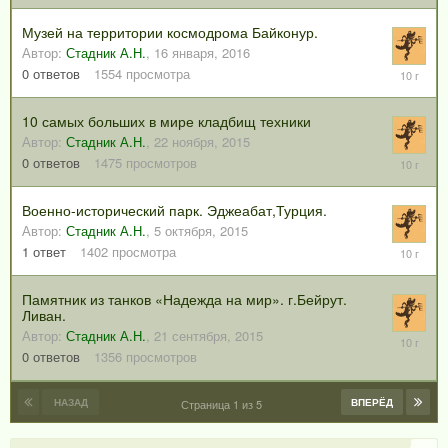
2016
Музей на территории космодрома Байконур.
Автор:
Стадник А.Н.
,
16 января, 2016
16
0
ответов
1554
просмотра
января,
2016
10 самых больших в мире кладбищ техники
Автор:
Стадник А.Н.
,
22 ноября, 2015
22
0
ответов
1475
просмотров
ноября,
2015
Военно-исторический парк. Эджеабат,Турция.
Автор:
Стадник А.Н.
,
5 октября, 2015
5
1
ответ
1402
просмотра
октября,
2015
Памятник из танков «Надежда на мир». г.Бейрут.
Ливан.
Автор:
Стадник А.Н.
,
21 сентября, 2015
21
сентября
0
ответов
1356
просмотров
2015
НАЗАД
ВПЕРЁД
Страница 1 из 5