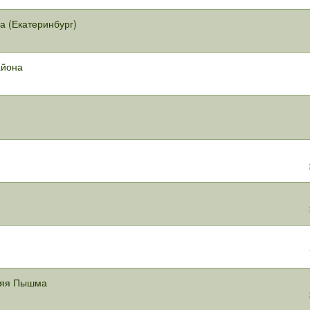
а (Екатеринбург)
айона
хняя Пышма