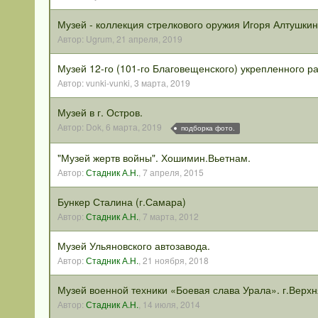
Музей - коллекция стрелкового оружия Игоря Алтушкин
Автор:
Ugrum
,
21 апреля, 2019
Музей 12-го (101-го Благовещенского) укрепленного р
Автор:
vunki-vunki
,
3 марта, 2019
Музей в г. Остров.
Автор:
Dok
,
6 марта, 2019
подборка фото.
"Музей жертв войны". Хошимин.Вьетнам.
Автор:
Стадник А.Н.
,
7 апреля, 2015
Бункер Сталина (г.Самара)
Автор:
Стадник А.Н.
,
7 марта, 2012
Музей Ульяновского автозавода.
Автор:
Стадник А.Н.
,
21 ноября, 2018
Музей военной техники «Боевая слава Урала». г.Вер
Автор:
Стадник А.Н.
,
14 июля, 2014