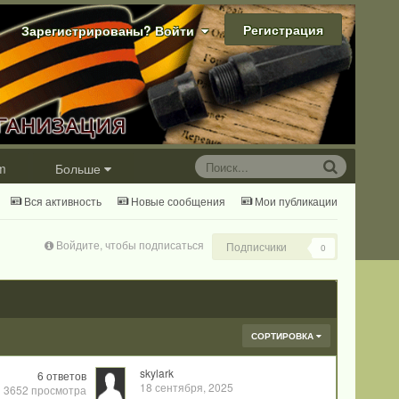
Регистрация
Зарегистрированы? Войти
m
Больше
Вся активность
Новые сообщения
Мои публикации
Войдите, чтобы подписаться
Подписчики
0
СОРТИРОВКА
skylark
6
ответов
18 сентября, 2025
3652
просмотра