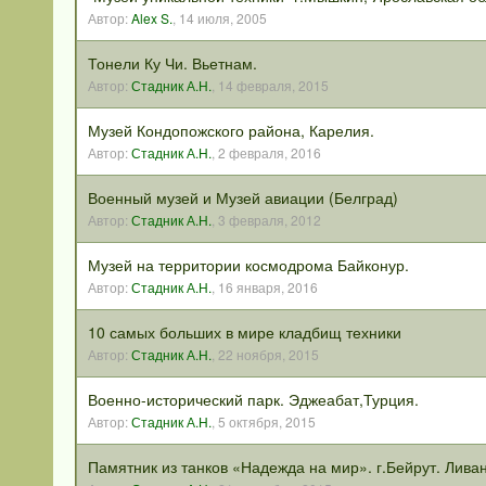
Автор:
Alex S.
,
14 июля, 2005
Тонели Ку Чи. Вьетнам.
Автор:
Стадник А.Н.
,
14 февраля, 2015
Музей Кондопожского района, Карелия.
Автор:
Стадник А.Н.
,
2 февраля, 2016
Военный музей и Музей авиации (Белград)
Автор:
Стадник А.Н.
,
3 февраля, 2012
Музей на территории космодрома Байконур.
Автор:
Стадник А.Н.
,
16 января, 2016
10 самых больших в мире кладбищ техники
Автор:
Стадник А.Н.
,
22 ноября, 2015
Военно-исторический парк. Эджеабат,Турция.
Автор:
Стадник А.Н.
,
5 октября, 2015
Памятник из танков «Надежда на мир». г.Бейрут. Ливан