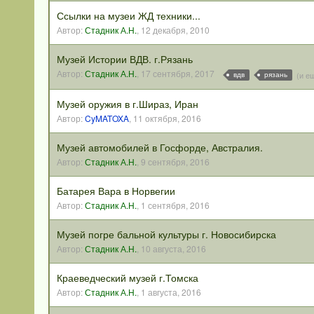
Ссылки на музеи ЖД техники...
Автор:
Стадник А.Н.
,
12 декабря, 2010
Музей Истории ВДВ. г.Рязань
Автор:
Стадник А.Н.
,
17 сентября, 2017
(и е
вдв
рязань
Музей оружия в г.Шираз, Иран
Автор:
CyMATOXA
,
11 октября, 2016
Музей автомобилей в Госфорде, Австралия.
Автор:
Стадник А.Н.
,
9 сентября, 2016
Батарея Вара в Норвегии
Автор:
Стадник А.Н.
,
1 сентября, 2016
Музей погре бальной культуры г. Новосибирска
Автор:
Стадник А.Н.
,
10 августа, 2016
Краеведческий музей г.Томска
Автор:
Стадник А.Н.
,
1 августа, 2016