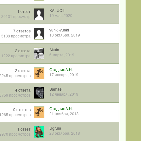
KALUCII
1
ответ
19 мая, 2020
29131
просмотр
vunki-vunki
7
ответов
18 октября, 2019
5183
просмотра
Akula
2
ответа
6 марта, 2019
1222
просмотра
Стадник А.Н.
2
ответа
17 января, 2019
2245
просмотров
Samael
4
ответа
12 января, 2019
3759
просмотров
Стадник А.Н.
0
ответов
21 ноября, 2018
1265
просмотров
Ugrum
1
ответ
23 октября, 2018
2970
просмотров