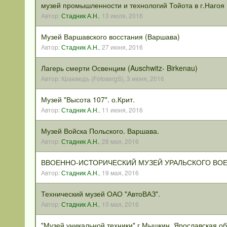
музей промышленности и технологий Тойота в г.Нагоя
Автор:
Стадник А.Н.
,
13 июля, 2016
Музей Варшавского восстания (Варшава)
Автор:
Стадник А.Н.
,
27 июня, 2016
Лагерь смерти Освенцим (Auschwitz- Birkenau)
Автор:
Краеведъ (FotosergS)
,
3 июня, 2016
Музей "Высота 107". о.Крит.
Автор:
Стадник А.Н.
,
11 июня, 2016
Музей Войска Польского. Варшава.
Автор:
Стадник А.Н.
,
28 мая, 2016
ВВОЕННО-ИСТОРИЧЕСКИЙ МУЗЕЙ УРАЛЬСКОГО ВОЕ
Автор:
Стадник А.Н.
,
19 мая, 2016
Технический музей ОАО "АвтоВАЗ".
Автор:
Стадник А.Н.
,
10 мая, 2016
"Музей уникальной техники" г.Мышкин, Ярославская обл