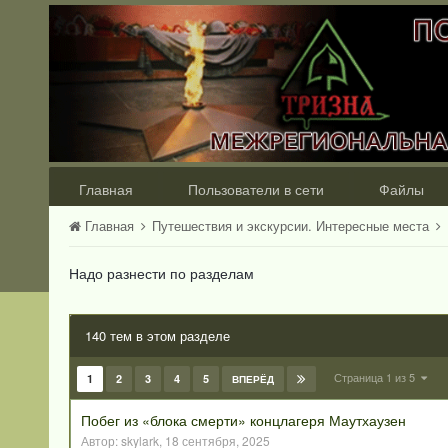
Главная
Пользователи в сети
Файлы
Главная
Путешествия и экскурсии. Интересные места
Надо разнести по разделам
140 тем в этом разделе
Страница 1 из 5
1
2
3
4
5
ВПЕРЁД
Побег из «блока смерти» концлагеря Маутхаузен
Автор:
skylark
,
18 сентября, 2025