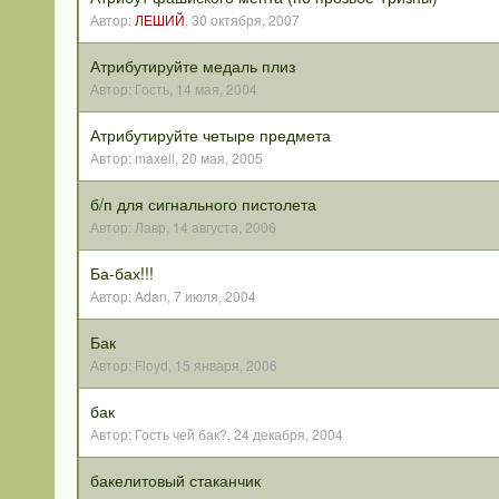
Автор:
ЛЕШИЙ
,
30 октября, 2007
Атрибутируйте медаль плиз
Автор:
Гость
,
14 мая, 2004
Атрибутируйте четыре предмета
Автор:
maxell
,
20 мая, 2005
б/п для сигнального пистолета
Автор:
Лавр
,
14 августа, 2006
Ба-бах!!!
Автор:
Adan
,
7 июля, 2004
Бак
Автор:
Floyd
,
15 января, 2006
бак
Автор:
Гость чей бак?
,
24 декабря, 2004
бакелитовый стаканчик