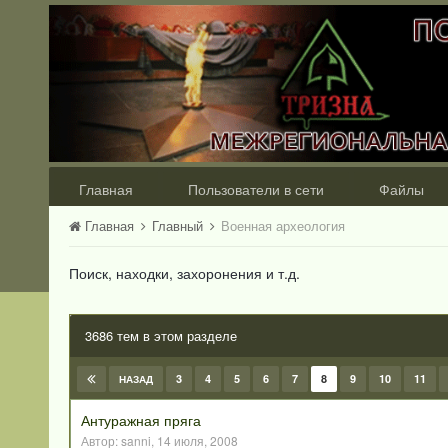
Главная
Пользователи в сети
Файлы
Главная
Главный
Военная археология
Поиск, находки, захоронения и т.д.
3686 тем в этом разделе
3
4
5
6
7
8
9
10
11
НАЗАД
Антуражная пряга
Автор:
sanni
,
14 июля, 2008