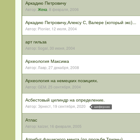
Аркадию Петровичу
Автор:
Жека
,
8 февраля, 2006
Аркадию Петровичу,Алексу С, Валере (который экс)...
Автор:
Pionier
,
12 июля, 2004
арт гильза
Автор:
Sogal
,
30 июня, 2004
Археология Максима
Автор:
Лавр
,
27 декабря, 2008
Археология на немецких позициях.
Автор:
GEM
,
25 сентября, 2004
Асбестовый цилиндр на определение.
Автор:
Эрнест
,
19 сентября, 2020
шиферник
Атлас
Автор:
kaizer
,
16 февраля, 2005
Атрибут фашиского мента (по прозьбе Тризны)