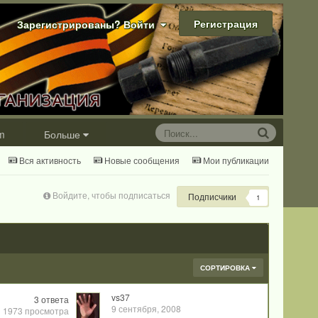
Регистрация
Зарегистрированы? Войти
m
Больше
Вся активность
Новые сообщения
Мои публикации
Войдите, чтобы подписаться
Подписчики
1
СОРТИРОВКА
vs37
3
ответа
9 сентября, 2008
1973
просмотра