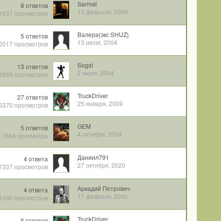
Sarmat
8
ответов
13 февраля, 2006
1637
просмотров
Валера(экс SHUZ)
5
ответов
13 июля, 2004
2017
просмотров
Sogal
13
ответов
2 июля, 2004
2859
просмотров
TruckDriver
27
ответов
25 января, 2009
5370
просмотров
GEM
5
ответов
4 октября, 2004
1694
просмотра
Даниил791
4
ответа
27 октября, 2020
7337
просмотров
Аркадий Петрович
4
ответа
17 февраля, 2005
1090
просмотров
TruckDriver
6
ответов