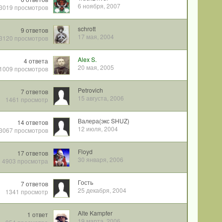
6 ноября, 2007
3019
просмотров
schrott
9
ответов
17 мая, 2004
3120
просмотров
Alex S.
4
ответа
20 мая, 2005
1009
просмотров
Petrovich
7
ответов
15 августа, 2006
1461
просмотр
Валера(экс SHUZ)
14
ответов
12 июля, 2004
3067
просмотров
Floyd
17
ответов
30 января, 2006
4903
просмотра
Гость
7
ответов
25 декабря, 2004
1341
просмотр
Alte Kampfer
1
ответ
19 марта, 2006