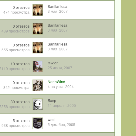
Sanitar lesa
0
ответов
3 мая, 2007
474
просмотра
Sanitar lesa
0
ответов
3 мая, 2007
489
просмотров
Sanitar lesa
0
ответов
3 мая, 2007
555
просмотров
tewton
10
ответов
25 июня, 2007
3119
просмотров
NorthWind
0
ответов
4 августа, 2004
842
просмотра
Лавр
30
ответов
11 апреля, 2005
8358
просмотров
west
5
ответов
5 декабря, 2005
938
просмотров