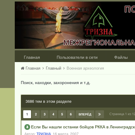
Главная
Пользователи в сети
Файлы
Главная
Главный
Военная археология
Поиск, находки, захоронения и т.д.
3686 тем в этом разделе
Страница 1 из 
1
2
3
4
5
6
ВПЕРЁД
Если Вы нашли останки бойцов РККА в Ленинградск
Автор:
ТРИЗНА
,
16 марта, 2007