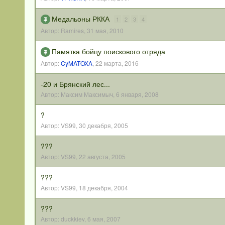
Медальоны РККА
1
2
3
4
Автор:
Ramires
,
31 мая, 2010
Памятка бойцу поискового отряда
Автор:
CyMATOXA
,
22 марта, 2016
-20 и Брянский лес...
Автор:
Максим Максимыч
,
6 января, 2008
?
Автор:
VS99
,
30 декабря, 2005
???
Автор:
VS99
,
22 августа, 2005
???
Автор:
VS99
,
18 декабря, 2004
???
Автор:
duckkiev
,
6 мая, 2007