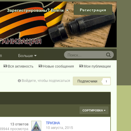
Регистрация
Зарегистрированы? Войти
m
Больше
Вся активность
Новые сообщения
Мои публикации
Войдите, чтобы подписаться
Подписчики
1
СОРТИРОВКА
ТРИЗНА
13
ответов
10 августа, 2015
39944
просмотра