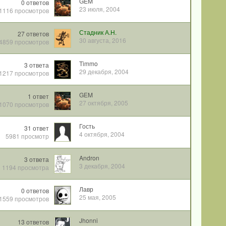
GEM
0
ответов
23 июля, 2004
1116
просмотров
Стадник А.Н.
27
ответов
30 августа, 2016
4859
просмотров
Timmo
3
ответа
29 декабря, 2004
1217
просмотров
GEM
1
ответ
27 октября, 2005
1070
просмотров
Гость
31
ответ
4 октября, 2004
5981
просмотр
Andron
3
ответа
3 декабря, 2004
1194
просмотра
Лавр
0
ответов
25 мая, 2005
1559
просмотров
Jhonni
13
ответов