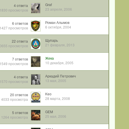
Graf
4
ответа
23 апреля, 2006
1830
просмотров
Роман Алымов
6
ответов
6 октября, 2004
1427
просмотров
Щупарь
22
ответа
21 февраля, 2013
0655
просмотров
Жека
7
ответов
10 декабря, 2005
1549
просмотров
Аркадий Петрович
4
ответа
13 мая, 2005
1570
просмотров
Keo
20
ответов
28 марта, 2008
4033
просмотра
GEM
5
ответов
25 мая, 2006
1264
просмотра