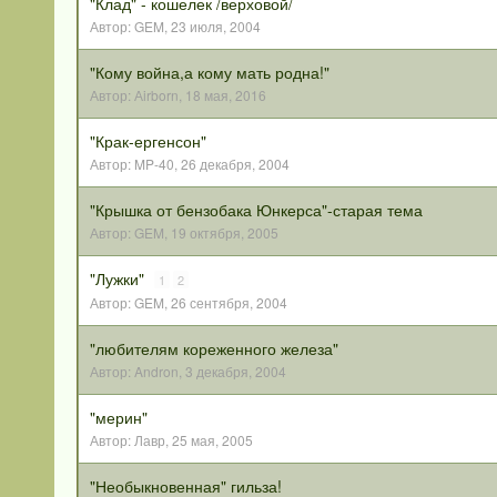
"Клад" - кошелек /верховой/
Автор:
GEM
,
23 июля, 2004
"Кому война,а кому мать родна!"
Автор:
Аirborn
,
18 мая, 2016
"Крак-ергенсон"
Автор:
MP-40
,
26 декабря, 2004
"Крышка от бензобака Юнкерса"-старая тема
Автор:
GEM
,
19 октября, 2005
"Лужки"
1
2
Автор:
GEM
,
26 сентября, 2004
"любителям кореженного железа"
Автор:
Andron
,
3 декабря, 2004
"мерин"
Автор:
Лавр
,
25 мая, 2005
"Необыкновенная" гильза!