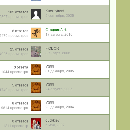
Kurskiyfront
105
ответов
5 сентября, 2025
0507
просмотров
Стадник А.Н.
6
ответов
17 августа, 2016
6479
просмотров
FIODOR
25
ответов
8 января, 2008
4926
просмотров
VS99
3
ответа
31 декабря, 2005
1044
просмотра
VS99
5
ответов
24 августа, 2005
1749
просмотров
VS99
8
ответов
20 декабря, 2004
9814
просмотра
duckkiev
0
ответов
6 мая, 2007
1211
просмотр