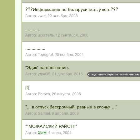
???Информация по Беларуси есть у кого???
Автор:
zwet
,
22 октября, 2008
...........
Автор:
искатель
,
12 сентября, 2006
................
Автор:
Topograf
,
23 ноября, 2004
"Эдик" на опознание.
Автор:
удав35
,
21 декабря, 2016
эдельвейсгорно-альпийские час
[t[
Автор:
Poroch
,
26 августа, 2005
"... в отпуск бессрочный, рваные в клочья ..."
Автор:
Sarmat
,
9 апреля, 2009
""МОЖАЙСКИЙ РАЙОН""
Автор:
XlaM
,
6 июля, 2004