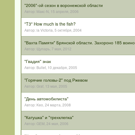
"2006"-ой сезон в воронежской области
Автор:
Макс-N
,
15 апреля, 2006
"T3" How much is the fish?
Автор:
la Victoria
,
5 октября, 2004
"Вахта Памяти" Брянской области. Захороно 185 воино
Автор:
Щупарь
,
7 мая, 2012
"Гвадия" знак
Автор:
Bullet
,
10 декабря, 2005
"Горячие головы-2" под Ржевом
Автор:
Graf
,
13 мая, 2005
"День автомобилиста"
Автор:
Keo
,
24 марта, 2008
"Катушка" и "трехклепка"
Автор:
GEM
,
24 мая, 2006