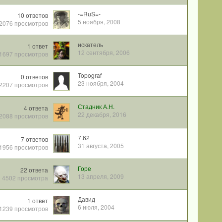
-=RuS=-
10
ответов
5 ноября, 2008
2076
просмотров
искатель
1
ответ
12 сентября, 2006
1697
просмотров
Topograf
0
ответов
23 ноября, 2004
2207
просмотров
Стадник А.Н.
4
ответа
22 декабря, 2016
2088
просмотров
7.62
7
ответов
31 августа, 2005
1956
просмотров
Горе
22
ответа
13 апреля, 2009
4502
просмотра
Давид
1
ответ
6 июля, 2004
1239
просмотров