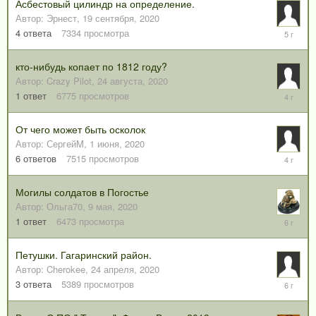
Асбестовый цилиндр на определение.
Автор:
Эрнест
,
19 сентября, 2020
27
4
ответа
7334
просмотра
октября,
2020
кто-нибудь копает по 1812 году?
Автор:
Crazy Pilot
,
24 августа, 2020
7
1
ответ
6775
просмотров
июня,
2022
От чего может быть осколок
Автор:
СергейM
,
1 июня, 2020
7
6
ответов
7515
просмотров
июня,
2022
Могилы солдатов в Погостье
Автор:
Ольга70
,
9 мая, 2020
10
1
ответ
6473
просмотра
мая,
2020
Петушки. Гагаринский район.
Автор:
Cherokee
,
24 апреля, 2020
3
3
ответа
5389
просмотров
мая,
2020