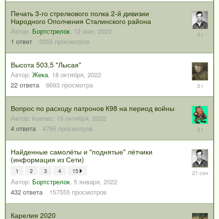
2023
Печать 3-го стрелкового полка 2-й дивизии
Народного Ополчения Сталинского района
Автор:
Бортстрелок
,
12 мая, 2023
12
мая,
1
ответ
3355
просмотров
2023
Высота 503,5 "Лысая"
Автор:
Жека
,
18 октября, 2022
15
22
ответа
6693
просмотра
июля,
2023
Вопрос по расходу патронов К98 на период войны
Автор:
kusnez
,
15 октября, 2022
29
4
ответа
4755
просмотров
ноября,
2022
Найденные самолёты и "поднятые" лётчики
(информация из Сети)
1
2
3
4
15
21
сентября
Автор:
Бортстрелок
,
5 января, 2022
2025
432
ответа
157555
просмотров
Карелия 2020