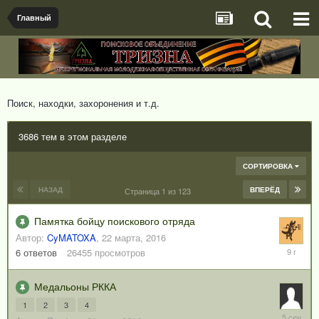
Главный
Поиск, находки, захоронения и т.д.
3686 тем в этом разделе
СОРТИРОВКА
НАЗАД
ВПЕРЁД
Страница 1 из 123
Памятка бойцу поискового отряда
Автор:
CyMATOXA
,
22 марта, 2016
17
6
ответов
26455
просмотров
августа,
2016
Медальоны РККА
1
2
3
4
5