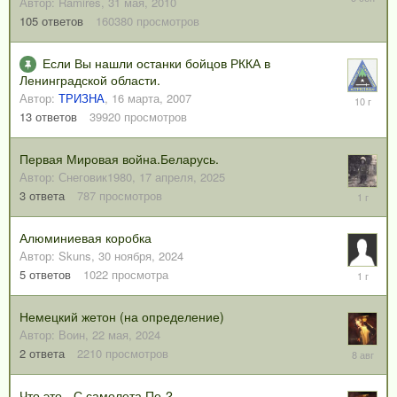
Автор:
Ramires
,
31 мая, 2010
сентября
105
ответов
160380
просмотров
2025
Если Вы нашли останки бойцов РККА в
Ленинградской области.
Автор:
ТРИЗНА
,
16 марта, 2007
10
августа,
13
ответов
39920
просмотров
2015
Первая Мировая война.Беларусь.
Автор:
Снеговик1980
,
17 апреля, 2025
17
3
ответа
787
просмотров
июня,
2025
Алюминиевая коробка
Автор:
Skuns
,
30 ноября, 2024
30
5
ответов
1022
просмотра
ноября,
2024
Немецкий жетон (на определение)
Автор:
Воин
,
22 мая, 2024
8
2
ответа
2210
просмотров
августа,
2025
Что это - С самолета Пе-2