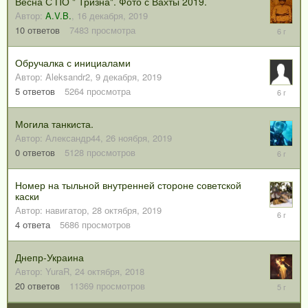
Весна С ПО " Тризна". Фото с Вахты 2019.
Автор:
A.V.B.
,
16 декабря, 2019
22
10
ответов
7483
просмотра
января,
2020
Обручалка с инициалами
Автор:
Aleksandr2
,
9 декабря, 2019
13
5
ответов
5264
просмотра
декабря,
2019
Могила танкиста.
Автор:
Александр44
,
26 ноября, 2019
26
0
ответов
5128
просмотров
ноября,
2019
Номер на тыльной внутренней стороне советской
каски
Автор:
навигатор
,
28 октября, 2019
3
ноября,
4
ответа
5686
просмотров
2019
Днепр-Украина
Автор:
YuraR
,
24 октября, 2018
22
20
ответов
11369
просмотров
января,
2021