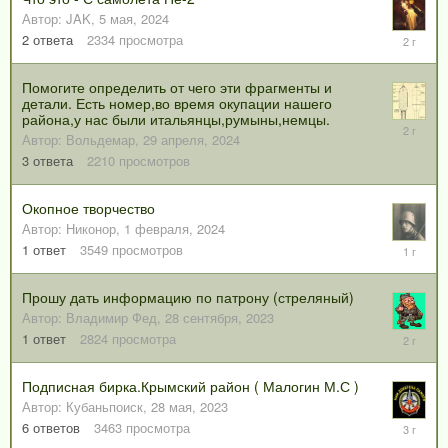
Автор:
JAK
,
5 мая, 2024
13
2
ответа
2334
просмотра
мая,
2024
Помогите определить от чего эти фрагменты и
детали. Есть номер,во время окупации нашего
района,у нас были итальянцы,румыны,немцы.
19
Автор:
Вольдемар
,
29 апреля, 2024
мая,
2024
3
ответа
2210
просмотров
Окопное творчество
Автор:
Никонор
,
1 февраля, 2024
17
1
ответ
3549
просмотров
сентября
2024
Прошу дать информацию по патрону (стреляный)
Автор:
Владимир Фед
,
28 сентября, 2023
28
1
ответ
2824
просмотра
сентября
2023
Подписная бирка.Крымский район ( Малогин М.С )
Автор:
Кубаньпоиск
,
28 мая, 2023
1
6
ответов
3463
просмотра
июля,