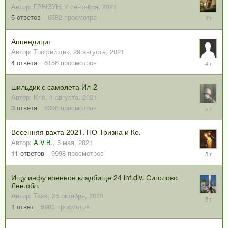
Автор:
ГРЫЗУН
,
7 сентября, 2021
31
5
ответов
6582
просмотра
мая,
2022
Аппендицит
Автор:
Трофейщик
,
29 августа, 2021
3
4
ответа
6156
просмотров
сентября
2021
шильдик с самолета Ил-2
Автор:
Kris
,
1 августа, 2021
2
3
ответа
6396
просмотров
августа,
2021
Весенняя вахта 2021. ПО Тризна и Ко.
Автор:
A.V.B.
,
5 мая, 2021
11
11
ответов
9998
просмотров
мая,
2021
Ищу инфу военное кладбище 24 inf.div. Сиголово
Лен.обл.
Автор:
Tass
,
25 октября, 2020
26
октября,
1
ответ
5983
просмотра
2020