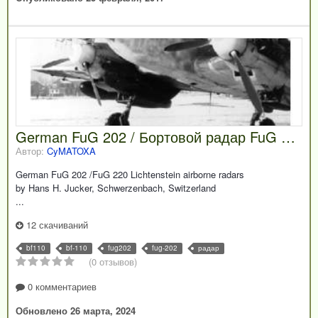
German FuG 202 / Бортовой радар FuG 202 Bf110
Автор:
CyMATOXA
German FuG 202 /FuG 220 Lichtenstein airborne radars
by Hans H. Jucker, Schwerzenbach, Switzerland
...
12 скачиваний
bf110
bf-110
fug202
fug-202
радар
(0 отзывов)
0 комментариев
Обновлено
26 марта, 2024